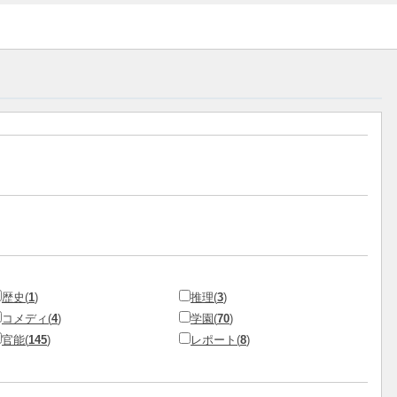
歴史(
1
)
推理(
3
)
コメディ(
4
)
学園(
70
)
官能(
145
)
レポート(
8
)