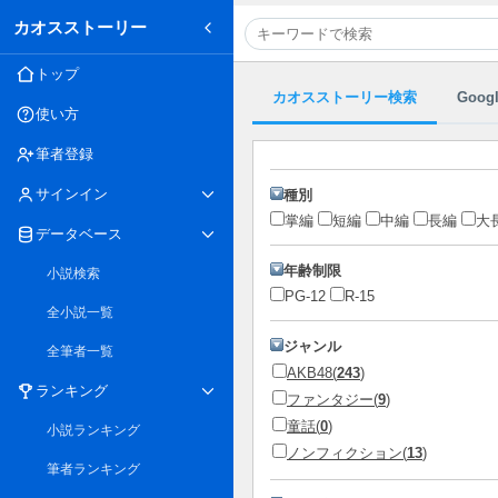
カオスストーリー
トップ
カオスストーリー検索
Goog
使い方
筆者登録
サインイン
種別
掌編
短編
中編
長編
大
データベース
年齢制限
小説検索
PG-12
R-15
全小説一覧
ジャンル
全筆者一覧
AKB48(
243
)
ランキング
ファンタジー(
9
)
童話(
0
)
小説ランキング
ノンフィクション(
13
)
筆者ランキング