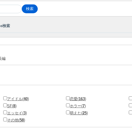
le検索
長編
アイドル(
40
)
恋愛(
163
)
SF(
8
)
ホラー(
7
)
エッセイ(
3
)
萌えた(
25
)
その他(
58
)