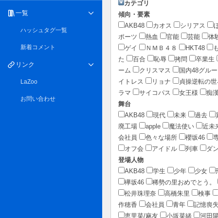
カテゴリ
一覧
傾向・要素
AKB48
カオス
シリアス
ハッシュタグ一覧
ポーツ
熱血
官能
芸能
体
新着コメント
ゲイ
ＮＭＢ４８
HKT48
た
百合
恥辱
拷問
卒業生
リンク
ーム
クリスマス
国内48グル
イトレス
リョナ
貞操逆転の世
LaZoo
ラマ
サイコパス
女王様
痴
お問い合わせ
舞台
AKB48
現代
未来
過去
廃工場
apple
魔法使い
近未
会社員
色々な場所
櫻坂46
オフ会
アイドル
列車
ダ
登場人物
AKB48
学生
少年
少女
欅坂46
稀勢の里おめでとう。
松井珠理奈
高橋朱里
検事
作穂香
会社員
青年
記憶喪
恵里菜/麻友
小坂菜緒
河田