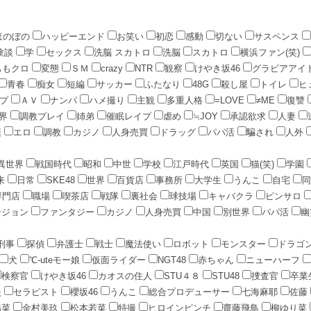
ほのぼの
ハッピーエンド
お笑い
初恋
感動
切ない
サスペンス
験談
学
セックス
洗脳 スカトロ
洗脳
スカトロ
横浜ファン(笑)
ももクロ
変態
ＳＭ
crazy
NTR
観察
けやき坂46
グラビアアイ
青春
痴女
短編
サッカー
ふたなり
48G
殺し屋
トイレ
ヒ
ープ
ＡＶ
ナンパ
ハメ撮り
主観
多重人格
=LOVE
≠ME
復讐
界
調教プレイ
姉弟
催眠レイプ
虐め
≒JOY
承認欲求
人妻
漢
エロ
調教
カジノ
人身売買
ドラッグ
パパ活
騙され
人外
異世界
戦国時代
昭和
中世
学校
江戸時代
英国
猫(笑)
学園
来
日常
SKE48
世界
百貨店
事務所
大学生
うんこ
自宅
同
専門店
職場
喫茶店
戦隊
裏社会
球技場
キャバクラ
ピンサロ
ンジョン
ファンタジー
カジノ
人身売買
中国
別世界
パパ活
幽
刑事
探偵
弁護士
戦士
魔法使い
ロボット
モンスター
ドラゴ
犬
℃-uteモー娘
仮面ライダー
NGT48
赤ちゃん
ニューハーフ
検察官
けやき坂46
カオスの住人
STU４８
STU48
捜査官
卒業
失
セラピスト
櫻坂46
うんこ
総合プロデューサー
七海麻耶
佐藤
陽菜
金村美玖
松本若菜
特撮
ヒロインピンチ
齋藤飛鳥
柳ゆり菜