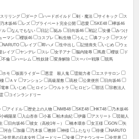
スリリング
ダーク
ハードボイルド
剣・魔法
サイキック
ス
乃木坂46
レズ
プライベート完全公開
恋愛
SKE48
欅坂46
ドル
なんでもない
日記
妬み
日向坂46
戦記
女優
みつけ
ューマン
櫻坂46
コスプレ
転生物
うんこ
鼻フック
デスゲ
NARUTO
レイプ
即ハメ
生中出し
記憶喪失
いじめ
ウェ
逆レイプ
ヤンデレ
スレ
女子アナ
脳内陵辱
馬鹿
櫻坂
ド
不倫
ハーレム
性奴隷
変身解除
スーパー戦隊
競馬
ホモ
仮面ライダー
悪霊 殺人鬼
霊能力者
エステサロン
棲
ＡＶ
マンション
高級屋敷
高校
公衆便所
日向坂46
電車
いじめ
ヒロイン
ウルトラ
ヒロピン
部活
宗教法人
霊
コインランドリー
ン
アイドル
歴史上の人物
NMB48
SKE48
HKT48
乃木坂46
小嶋陽菜
入山杏奈
小暮
柏木由紀
伊藤
アスリート
芸能人
生
日向坂46
彼女（高校1年～）
橋本環奈
女王様
GON
矢
河合
加藤
乃木坂
教師
神様
ふたなり
俳優
NARUTO
全世界の日本女性
オードリー
女優
アナウンサー
全世界